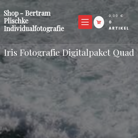
Zum
Shop - Bertram
Inhalt
0,00 €
Plischke
springen
0
Individualfotografie
ARTIKEL
Iris Fotografie Digitalpaket Quad