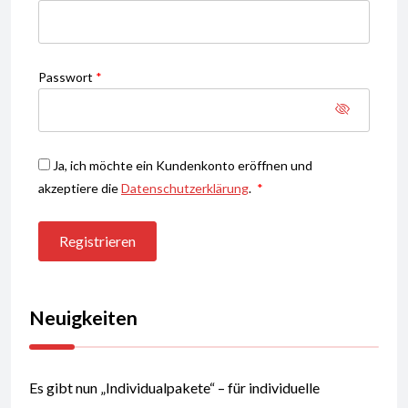
Required
Passwort
*
Ja, ich möchte ein Kundenkonto eröffnen und
Erforderlich
akzeptiere die
Datenschutzerklärung
.
*
Registrieren
Neuigkeiten
Es gibt nun „Individualpakete“ – für individuelle
Wünsche, welche ich für Dich erfüllen kann.